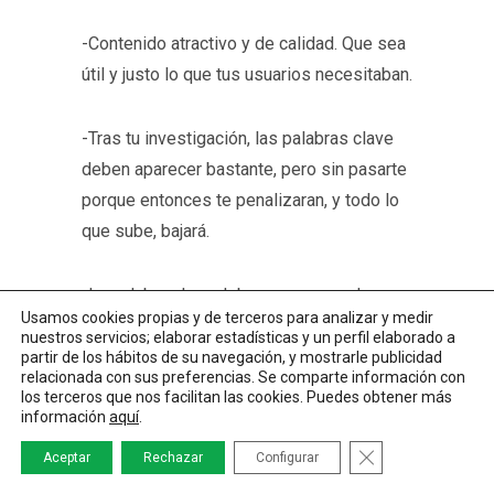
-Contenido atractivo y de calidad. Que sea
útil y justo lo que tus usuarios necesitaban.
-Tras tu investigación, las palabras clave
deben aparecer bastante, pero sin pasarte
porque entonces te penalizaran, y todo lo
que sube, bajará.
-La palabra clave debe aparecer en la
Usamos cookies propias y de terceros para analizar y medir
etiqueta del título. Más adelante
nuestros servicios; elaborar estadísticas y un perfil elaborado a
hablaremos del maravillo mundo de los
partir de los hábitos de su navegación, y mostrarle publicidad
relacionada con sus preferencias. Se comparte información con
títulos y titulares.
los terceros que nos facilitan las cookies. Puedes obtener más
información
aquí
.
-La velocidad de carga es muy importante.
CERRAR EL BAN
Aceptar
Rechazar
Configurar
Aunque tu blog o web sea la más bonita