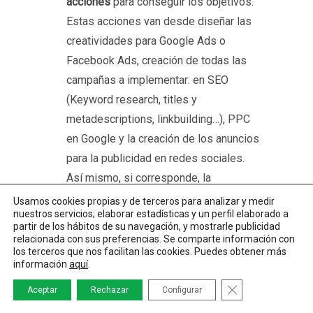
acciones
para conseguir los objetivos.
Estas acciones van desde diseñar las
creatividades para Google Ads o
Facebook Ads, creación de todas las
campañas a implementar: en SEO
(Keyword research, titles y
metadescriptions, linkbuilding…), PPC
en Google y la creación de los anuncios
para la publicidad en redes sociales.
Así mismo, si corresponde, la
implementación de la estrategia de
Usamos cookies propias y de terceros para analizar y medir
nuestros servicios; elaborar estadísticas y un perfil elaborado a
contenidos en Social Media junto con el
partir de los hábitos de su navegación, y mostrarle publicidad
community manager.
relacionada con sus preferencias. Se comparte información con
los terceros que nos facilitan las cookies. Puedes obtener más
Monitorización y optimización.
información
aquí
.
Se debe hacer un seguimiento continuo
CERRAR EL BAN
Aceptar
Rechazar
Configurar
de las campañas y optimizarlas para