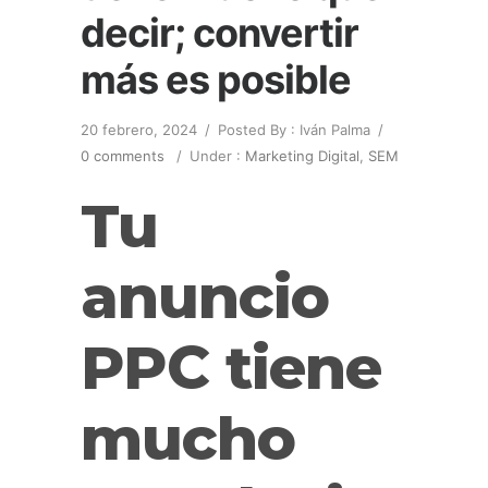
decir; convertir
más es posible
20 febrero, 2024
/
Posted By : Iván Palma
/
0 comments
/
Under :
Marketing Digital
,
SEM
Tu
anuncio
PPC tiene
mucho