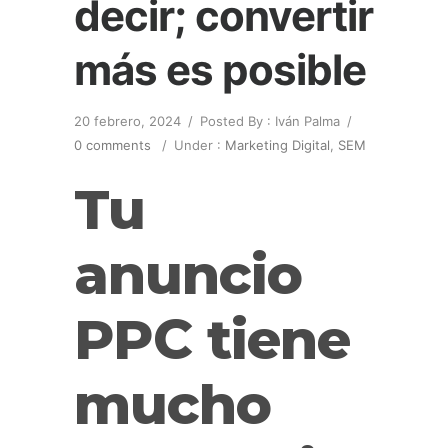
decir; convertir
más es posible
20 febrero, 2024
/
Posted By : Iván Palma
/
0 comments
/
Under :
Marketing Digital
,
SEM
Tu
anuncio
PPC tiene
mucho